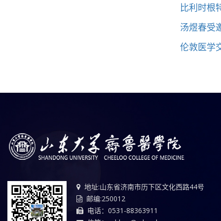
比利时根
汤煜春受
伦敦医学
地址:山东省济南市历下区文化西路44号
邮编:250012
电话：0531-88363911