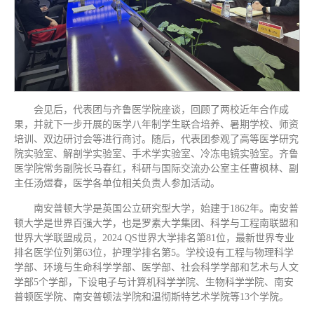
会见后，代表团与齐鲁医学院座谈，回顾了两校近年合作成
果，并就下一步开展的医学八年制学生联合培养、暑期学校、师资
培训、双边研讨会等进行商讨。随后，代表团参观了高等医学研究
院实验室、解剖学实验室、手术学实验室、冷冻电镜实验室。齐鲁
医学院常务副院长马春红，科研与国际交流办公室主任曹枫林、副
主任汤煜春，医学各单位相关负责人参加活动。
南安普顿大学是英国公立研究型大学，始建于1862年。南安普
顿大学是世界百强大学，也是罗素大学集团、科学与工程南联盟和
世界大学联盟成员，2024 QS世界大学排名第81位，最新世界专业
排名医学位列第63位，护理学排名第5。学校设有工程与物理科学
学部、环境与生命科学学部、医学部、社会科学学部和艺术与人文
学部5个学部，下设电子与计算机科学学院、生物科学学院、南安
普顿医学院、南安普顿法学院和温彻斯特艺术学院等13个学院。