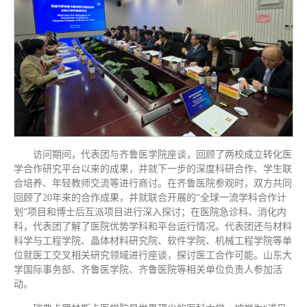
访问期间，代表团与齐鲁医学院座谈，回顾了两校成立转化医
学合作研究平台以来的成果，并就下一步的深度科研合作、学生联
合培养、年轻教师交流等进行商讨。在齐鲁医院参观时，双方共同
回顾了20年来的合作成果，并就联合开展的“全球一流学科合作计
划”项目和博士后互派项目进行深入探讨；在医院急诊科、消化内
科，代表团了解了医院优势学科和平台运行情况。代表团还与材料
科学与工程学院、晶体材料研究院、软件学院、机械工程学院等单
位就医工交叉相关研究领域进行座谈，探讨医工合作可能。山东大
学国际事务部、齐鲁医学院、齐鲁医院等相关单位负责人参加活
动。