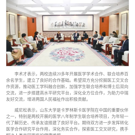
李术才表示，两校连续20多年开展医学学术合作、联合培养百
余名学生，建立了良好的合作基础。希望双方充分挖掘医工交叉合
作资源，推动医工学科融合创新，加强学生联合培养和博士后双向
交流，进一步搭建高水平研究平台，深化全方位合作，为助力中瑞
友好交流，增进两国人民福祉作出积极贡献。
威尼松表示，山东大学是卡罗林斯卡医学院在中国的重要伙伴
之一，特别是两校开展的医学八年制学生联合培养项目，为年轻一
代了解历史、传承友谊搭建了良好平台。期待双方进一步发挥转化
医学合作研究平台作用，深化务实合作，探索医工交叉研究，携手