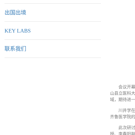
出国出境
KEY LABS
联系我们
会议开幕
山县立医科
域，期待进
川井学
齐鲁医学院
此次研
授、李春阳副