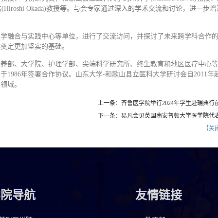
a)教授、岡田浩(Hiroshi Okada)教授等。与会专家通过深入的学术交流和讨论，进一
医学融合与实践中心等单位，进行了交流访问，并探讨了未来跨学科合作
作奠定更加坚实的基础。
、教养部、大学院、护理学部、尖端科学研究所、终生教育和地区医疗中心
1986年签署合作协议。山东大学-和歌山县立医科大学研讨会自2011年
学领域。
上一条：齐鲁医学院举行2024年学生赴瑞典行
下一条：易凡会见英国南安普顿大学医学院代
【
关
学院导航
友情链接