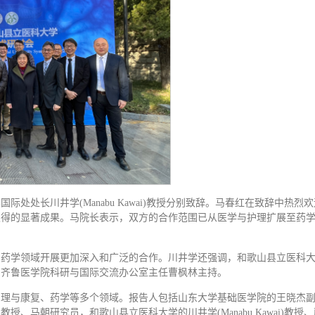
处长川井学(Manabu Kawai)教授分别致辞。马春红在致辞中热烈
取得的显著成果。马院长表示，双方的合作范围已从医学与护理扩展至药
和药学领域开展更加深入和广泛的合作。川井学还强调，和歌山县立医科
由齐鲁医学院科研与国际交流办公室主任曹枫林主持。
护理与康复、药学等多个领域。报告人包括山东大学基础医学院的王晓杰
马朝研究员，和歌山县立医科大学的川井学(Manabu Kawai)教授