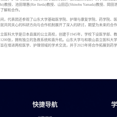
ujiyoshi)教授、池田理惠(Rie Ikeda)教授、山田忍(Shinobu Yamad
的了解和合作。
期间，代表团还参观了山东大学基础医学院、护理与康复学院、药学院、
家就共同关心的科研方向与合作机制展开了深入的研讨，期望为未来的合
立医科大学是日本县属的公立高校，创建于1945年，学校下设医学部
1200张，拥有独立的急救系统和直升机。山东大学与和歌山县立医科大学于
旨在增进两校医学、护理领域的学术交流，并于2023年将合作拓展到药
快捷导航