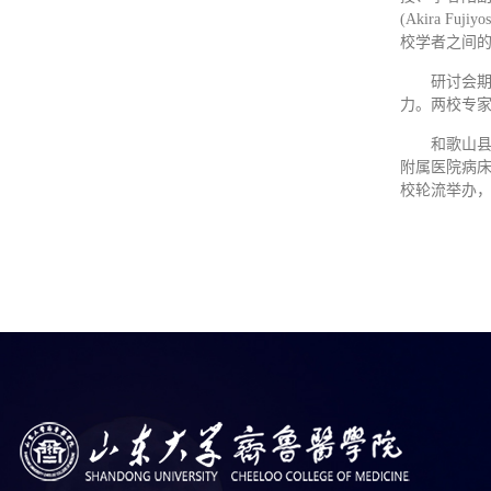
(Akira F
校学者之间
研讨会
力。两校专
和歌山县
附属医院病床
校轮流举办，