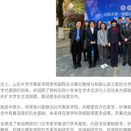
式上，山东大学齐鲁医学院常务副院长马春红教授与和歌山县立医科大学国际处
大学代表团的到来，并回顾了两校近四十年来在学术交流与人员往来方面
一步扩大学生交流规模，推动更多的深度合作。
在致辞中表示，非常高兴能够访问齐鲁医学院，并期望双方在医学、护理
的合作有着深厚的历史基础，未来将在跨学科领域取得更多成果。开幕式
讨会邀请了来自两校的11位专家学者进行学术报告，内容涉及基础医学、
教授，护理与康复学院的齐美苓副研究员、张煊副研究员，药学院的展鹏教授、