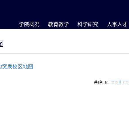
学院概况
教育教学
科学研究
人事人才
图
趵突泉校区地图
共1条 1/1
首页
上页