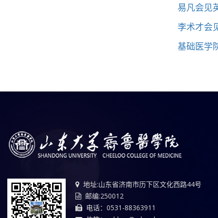
易凡会见
李术才会
基础医学
地址:山东省济南市历下区文化西路44号
邮编:250012
电话：0531-88363911