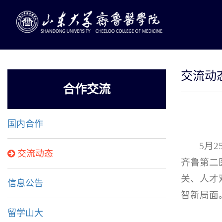
交流动
合作交流
国内合作
5月
交流动态
齐鲁第二
关、人才
信息公告
智新局面
留学山大