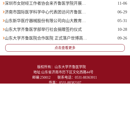
深圳市女财经工作者协会来齐鲁医学院开展学生资助活动
11-06
济南市国际医学科学中心代表团访问齐鲁医学部
06-29
山东新华医疗器械股份有限公司向山大教育基金会捐赠
05-31
山东大学齐鲁医学部举行社会捐赠签约仪式
10-28
山东大学齐鲁医院合作医院 正式落户世博高新医院
09-26
点击查看更多
版权所有：山东大学齐鲁医学院　　
地址:山东省济南市历下区文化西路44号　
邮编:250012　　联系电话：0531-88363911 
传真：0531-88382107