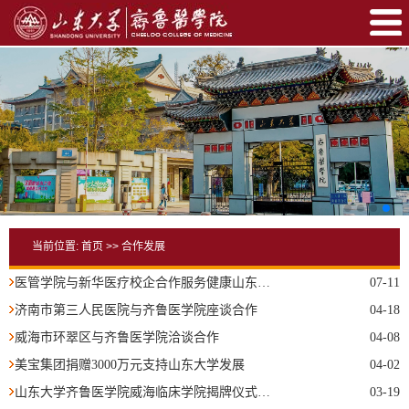
当前位置:
首页
>>
合作发展
医管学院与新华医疗校企合作服务健康山东，共建“山东大学医院感染预防与控制实践培训基地”
07-11
济南市第三人民医院与齐鲁医学院座谈合作
04-18
威海市环翠区与齐鲁医学院洽谈合作
04-08
美宝集团捐赠3000万元支持山东大学发展
04-02
山东大学齐鲁医学院威海临床学院揭牌仪式举行
03-19