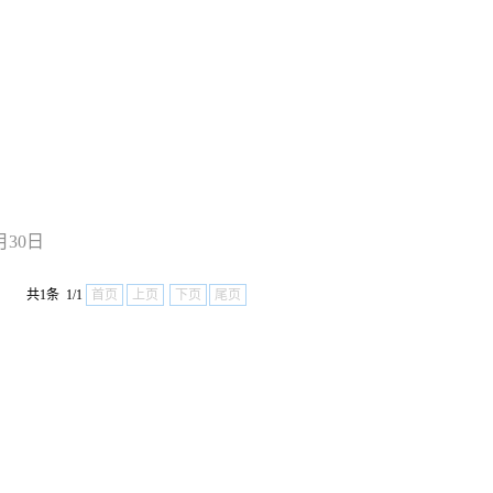
月30日
共1条 1/1
首页
上页
下页
尾页