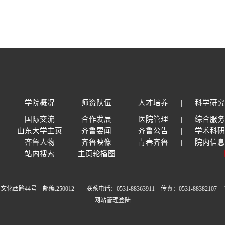
学院概况
|
师资队伍
|
人才培养
|
科学研
国际交流
|
合作发展
|
医院管理
|
综合服
山东大学主页
|
齐鲁要闻
|
齐鲁公告
|
学术科
齐鲁人物
|
齐鲁映像
|
青春齐鲁
|
院内信
站内搜索
|
主页轮播图
:250012　　联系电话：0531-88363911    传真：0531-88382107     投稿
网站管理登陆