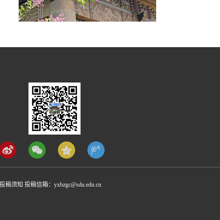
究
务
研
息
须知 投稿信箱：yxbzgc@sdu.edu.cn