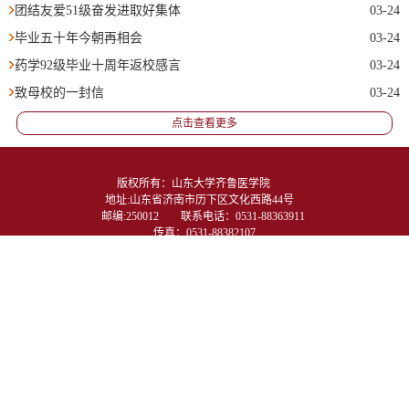
团结友爱51级奋发进取好集体
03-24
毕业五十年今朝再相会
03-24
药学92级毕业十周年返校感言
03-24
致母校的一封信
03-24
点击查看更多
版权所有：山东大学齐鲁医学院　　
地址:山东省济南市历下区文化西路44号　
邮编:250012　　联系电话：0531-88363911 
传真：0531-88382107