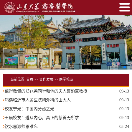
当前位置:
首页
>>
合作发展
>>
医学校友
值得敬佩的郑兆尧同学和他的夫人曹韵直教授
09-13
巧遇临沂市人民医院胸外科的山大人
09-13
校友宁光：中国内分泌之光
09-13
王晨校友：遵从内心，真正的慈善无所求
09-13
饮水思源师恩难忘
03-24