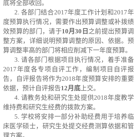
底将全部收回。
2.
各部门结合
2017
年度工作计划和
2017
年
度预算执行情况，需要作出预算调整或补拨绩
效预算的部门，请于
10
月
30
日
之前提出预算调
整方案，详细说明预算调整的原因、依据。预
算调整率高的部门将相应削减下一年度预算。
3.
请各部门根据项目执行情况，着手准备
2017
年度各专项自评工作，编制项目自评报
告，自评报告将作为
2018
年度预算安排的重要
依据，预计自评报告
12
月底
上交。
4.
请教务处和研究生处提供
2018
年度教学
维持费和研究生经费的拨款方案。
5.
学校将安排一部分补助经费用于培养临
床医学硕士，研究生处提交经费测算依据和管
理方案。