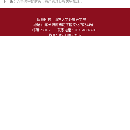
下一条：
齐鲁医学部财务与资产管理处相关学校规...
版权所有：山东大学齐鲁医学院　　
地址:山东省济南市历下区文化西路44号　
邮编:250012　　联系电话：0531-88363911 
传真：0531-88382107