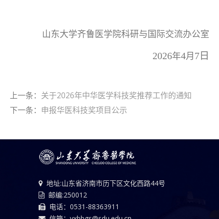
山东大学齐鲁医学院科研与国际交流办公室
20
26
4
7
日
年
月
上一条：
关于2026年中华医学科技奖推荐工作的通知
下一条：
申报华医科技奖项目公示
地址:山东省济南市历下区文化西路44号
邮编:250012
电话：0531-88363911
信箱：yxbbgs@sdu.edu.cn