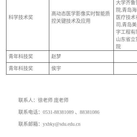
大学齐鲁
院,青岛
高动态医学影像实时智能质
科学技术奖
医疗技术
控关键技术及应用
司,青岛
字工程有
山东省立
院
青年科技奖
赵梦
青年科技奖
侯宇
联系人：徐老师 庞老师
联系电话：0531-88381089 、88381086
联系邮箱：yxbky@sdu.edu.cn