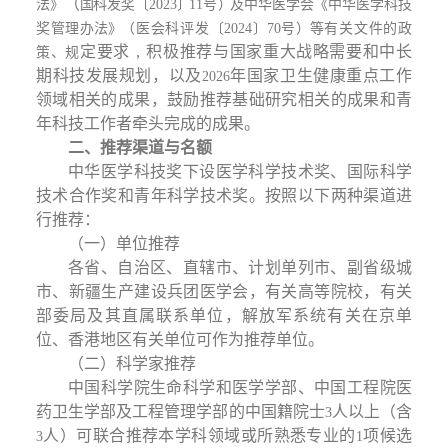
（
法》
国
科发奖〔
2
0
2
3
〕
11
号
）
及中华医学会《中华医学科技
奖管理
办法》
（
医会科评发〔
2
0
2
4
〕
7
0
号
）
等有关文件的政
定要求
，
积极推荐与国家重大战略需要和中长
策、规
期科技发展规划，以及
年国家卫生健康重点工作
2
026
领域相关的成果，鼓励推荐基础研究相关的成果和青
年科技工作者牵头完成的成果。
二、推荐渠道与名额
中华医学科技奖下设医学科学技术奖、国际科学
技术合作奖和青年科学技术奖。按照以下两种渠道进
行推荐：
（一）单位推荐
各省、自治区、直辖市、计划单列市、副省级城
市、新疆生产建设兵团医学会，有关高等院校，有关
部委局及其直属联系单位，解放军系统有关在京单
位、香港地区有关单位可作为推荐单位。
（二）科学家推荐
中国科学院生命科学和医学学部、中国工程院医
药卫生学部及工程管理学部的中国籍院士
人以上（含
3
人）可联合推荐本学科领域或所熟悉专业的
项候选
3
1