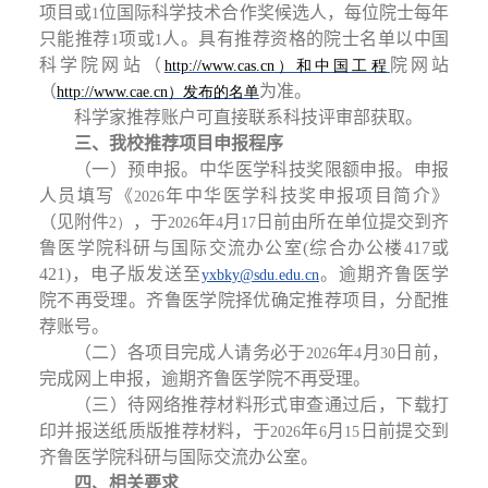
项目或
位国际科学技术合作奖候选人，每位院士每年
1
只能推荐
项或
人。具有推荐资格的院士名单以中国
1
1
科学院网站（
院网站
http://www.cas.cn
）和中国工程
（
为准。
http://www.cae.cn
）发布的名单
科学家推荐账户可直接联系科技评审部获取。
三、我校推荐项目申报程序
（一）预申报。中华医学科技奖限额申报。申报
人员填写《
年中华医学科技奖申报项目简介》
2026
（见附件
，于
年
月
日前由所在单位提交到齐
2）
2026
4
17
鲁医学院科研与国际交流办公室(综合办公楼417或
421)，电子版发送至
。逾期齐鲁医学
yxbky@sdu.edu.cn
院不再受理。齐鲁医学院择优确定推荐项目，分配推
荐账号。
（二）各项目完成人请务必于
年
月
日前，
2026
4
30
完成网上申报，逾期齐鲁医学院不再受理。
（三）待网络推荐材料形式审查通过后，下载打
印并报送纸质版推荐材料，于
年
月
日前提交到
2026
6
15
齐鲁医学院科研与国际交流办公室。
四、相关要求