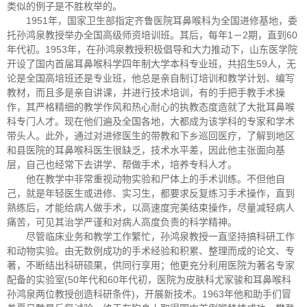
类似的例子是不胜枚举的。
1951年，国家卫生部指定齐鲁医院耳鼻喉科为全国进修基地，委
托孙鸿泉教授举办全国高级师资培训班。其后，每年1－2期，直到60
年代初。1953年，在孙鸿泉教授积极倡导和大力推动下，山东医学院
开设了国内首届耳鼻喉科学四年制大学本科专业班，共招生59人，无
论是全国高培班还是专业班，他总是亲自制订培训和教学计划、编写
教材，而且多是亲自讲课，并进行技术培训，有的手把手教手术操
作，其严格精细的教学作风和热心耐心的执教态度造就了大批耳鼻喉
科专门人才。现在他们遍及全国各地，大都成为该学科的专家和学术
带头人。此外，通过对进修医生的带教和下乡巡回医疗，了解到地区
和县医院的耳鼻喉科医生很缺乏，技术水平差，因此他主张面向基
层，自己也经常下去讲学、帮做手术，培养专科人才。
他在教学中非常重视动物实验和尸体上的手术训练。不但他自
己，就是年轻医生或进修、实习生，都要求反复练习手术操作，直到
熟练后，才能给病人做手术，以高速度完美结束操作，尽量减轻病人
痛苦，可见其治学严谨和对病人高度负责的科学精神。
尽管临床业务和教学工作繁忙，孙鸿泉教授一直坚持搞科研工作
和动物实验。由无数例成功的手术经验和积累、整理而成的论文、专
著，不断结出科研硕果，供同行享用；他更充分利用医院为著名专家
配备的实验室(50年代和60年代初，医院为皮肤科尤家骏和耳鼻喉科
孙鸿泉两位教授创造科研条件)，开展新技术。1963年他和助手们冒