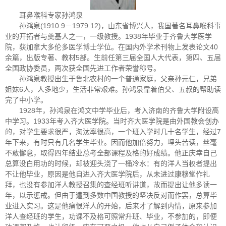
耳鼻喉科专家孙鸿泉
孙鸿泉(1910.9－1979.12)，山东省博兴人，我国著名耳鼻喉科事
业的开拓者与奠基人之一，一级教授。1938年毕业于齐鲁大学医学
院，获加拿大多伦多医学博士学位。在国内外学术刊物上发表论文40
余篇，出版专著、教材5部。生前任第三届全国人大代表，第四、五届
全国政协委员，两次获全国先进工作者荣誉称号。
孙鸿泉教授出生于鲁北农村的一个普通家庭，父亲孙元仁，兄弟
姐妹6人，人多地少，生活非常艰难。孙鸿泉靠着伯父、五叔的帮助读
完了中小学。
1928年，孙鸿泉在鸿文中学毕业后，考入济南的齐鲁大学附设高
中学习。1933年考入齐大医学院。当时齐大医学院是由外国教会创办
的，对学生要求很严，淘汰率很高，一个班入学时几十名学生，经过7
年下来，有时只有几名学生毕业。因而他加倍努力，埋头苦读，丝毫
不敢懈怠，取得四年结业总考全部课程及格的好成绩。他正庆幸自己
总算没白用功的时候，却被迎头浇了一桶冷水：有的洋人当权者提出
不让他毕业，原因是他自进入齐大医学院后，从未进过康穆堂作礼
拜，也没有参加洋人教授召集的查经班听讲道，故而提出让他多读一
年，以示惩戒。但由于遭到多数中国教授的坚决反对而作罢，总算毕
业进入实习。这是他痛恨洋人的开始，后来才了解到内情，原来参加
洋人查经班的学生，功课不及格可照常升班、毕业，不参加的，即便