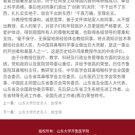
着夏日酷暑反复试验，终于在狗身上取得国内首例喉移植成功，攀登
上科学高峰。事后他对同事们道出了“创新”的决窍：“不干出不了东
西，扎扎实实地干，就会干出新东西！”千真万确，至理名言。
孙教授性情谦和，诚恳宽厚，善于关怀体贴家人和同事，从不摆
出教授、名人的架子，对孩子们和年轻医护人员更是既严格要求、又
爱护体谅，得到周围所有人的尊敬和爱戴，也取得各级领导的尊重和
支持。“毫不保守，无保留地将经验体会教给同事，将点滴知识技术奉
献给社会和人民，为中国耳鼻喉科学事业做出巨大贡献，是这一事业
的开创者和奠基人之一”，这是历史给孙鸿泉教授作出的中肯评价。
由于孙教授在医疗、教学、科研及行政业务管理各方面的突出业
绩，党和政府以及医院领导委以重任，并给予很高的荣誉。历任齐鲁
医院耳鼻喉科主任，教研室主任、中华医学会耳鼻咽喉科学会全国委
员会委员、山东省耳鼻喉学会主任委员、山东医药卫生学会常务理
事、中国民主同盟山东省委员会常务委员、山东省及全国人大代表、
山东省及全国政协委员等职，先后获山东省卫生系统先进工作者、山
东省特等先进工作者、全国先进工作者(两次)荣誉称号。
上一条：
山东大学历史名人：赵常林
下一条：
山东大学历史名人：侯宝璋
版权所有：山东大学齐鲁医学院　　