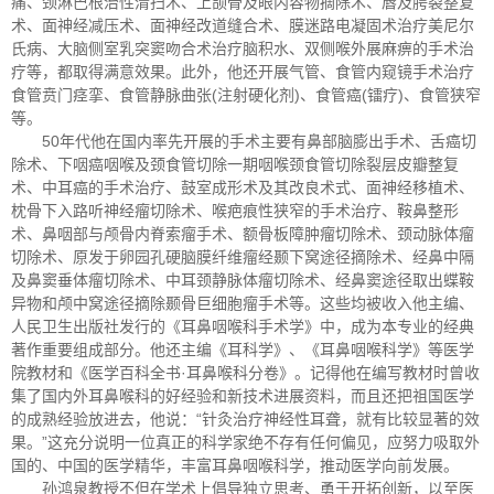
痛、颈淋巴根治性清扫术、上颌骨及眼内容物摘除术、唇及腭裂整复
术、面神经减压术、面神经改道缝合术、膜迷路电凝固术治疗美尼尔
氏病、大脑侧室乳突窦吻合术治疗脑积水、双侧喉外展麻痹的手术治
疗等，都取得满意效果。此外，他还开展气管、食管内窥镜手术治疗
食管贲门痉挛、食管静脉曲张(注射硬化剂)、食管癌(镭疗)、食管狭窄
等。
50年代他在国内率先开展的手术主要有鼻部脑膨出手术、舌癌切
除术、下咽癌咽喉及颈食管切除一期咽喉颈食管切除裂层皮瓣整复
术、中耳癌的手术治疗、鼓室成形术及其改良术式、面神经移植术、
枕骨下入路听神经瘤切除术、喉疤痕性狭窄的手术治疗、鞍鼻整形
术、鼻咽部与颅骨内脊索瘤手术、额骨板障肿瘤切除术、颈动脉体瘤
切除术、原发于卵园孔硬脑膜纤维瘤经颞下窝途径摘除术、经鼻中隔
及鼻窦垂体瘤切除术、中耳颈静脉体瘤切除术、经鼻窦途径取出蝶鞍
异物和颅中窝途径摘除颞骨巨细胞瘤手术等。这些均被收入他主编、
人民卫生出版社发行的《耳鼻咽喉科手术学》中，成为本专业的经典
著作重要组成部分。他还主编《耳科学》、《耳鼻咽喉科学》等医学
院教材和《医学百科全书·耳鼻喉科分卷》。记得他在编写教材时曾收
集了国内外耳鼻喉科的好经验和新技术进展资料，而且还把祖国医学
的成熟经验放进去，他说：“针灸治疗神经性耳聋，就有比较显著的效
果。”这充分说明一位真正的科学家绝不存有任何偏见，应努力吸取外
国的、中国的医学精华，丰富耳鼻咽喉科学，推动医学向前发展。
孙鸿泉教授不但在学术上倡导独立思考、勇于开拓创新，以至医