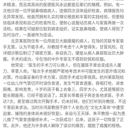
术精湛，而且其高尚的医德医风永远都是后辈们的楷模。例如，有一
次他诊视一位怀疑鼻咽癌病人，连做四次活体组织检查，病理报告均
无异常发现。他虽然拥有扎实的理论根底和丰富的实践经验，但更相
信临床表现和自己的检查所见，便耐心说服动员病人与家属再做一次
活检。结果在可疑部位取到病变组织，证实是鼻咽癌，使病人得到了
及时治疗，一直被传为佳话。
北京某医院住有一位颅底巨大脑膜瘤的病人，在场的苏联专家束
手无策，认为不能手术。孙教授不考虑个人声誉得失，甘冒风险，在
详细诊察后制订了缜密方案，亲自执刀，硬是从病人鼻部取出巨大肿
瘤。手术的成功，令在场的中外专家无不感到钦佩和叹服。
他常说：“医生的手术刀可以救人，但在庸医手里会变成杀人屠
刀、草菅人命。”每次手术他都严密地考虑术中可能发生的意外情况和
对策，作出最妥善的手术方案，因而手术成功率很高。杭州某医院给
一位幼儿作气管切开时误伤食道，发生气管食道瘘，吞咽打呛、进食
困难，影响发育，十岁的孩子看上去象三、四岁大小。尤其是喉部功
能长期废用，已经不能说话了。其家长带着孩子奔走各地求医，手术
达7次，甚至做过两次开胸手术，仍未好转。他们打听到孙教授，不远
千里前来求治。当时孙鸿泉教授不顾个人安危(在“文化大革命”中遭受
迫害、摧残的身体尚未很好恢复)，亲自与王天铎、朱平教授一起为患
儿做了气管食道瘘修补术，一次获成功！后来，这孩子一切恢复了正
常。此外，他还为许多病人解除了误诊的痛苦，摆脱了癌魔的桎梏。