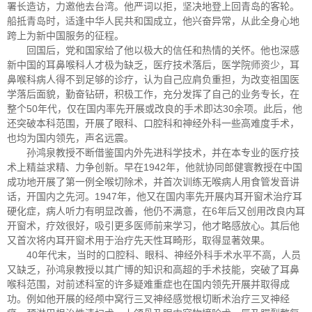
署长造访，力邀他去台湾。他严词以拒，坚决地登上回青岛的客轮。
船抵青岛时，适逢中华人民共和国成立，他兴奋异常，从此全身心地
跨上为新中国服务的征程。
回国后，党和国家给了他以极大的信任和热情的关怀。他也深感
新中国的耳鼻喉科人才极为缺乏，医疗技术落后，医学院师资少，耳
鼻喉科病人得不到足够的诊疗，认为自己应肩负重担，为改变祖国医
学落后面貌，勤奋钻研，积极工作，充分发挥了自己的业务专长，在
整个50年代，仅在国内率先开展或改良的手术即达30余项。此后，他
还突破本科范围，开展了眼科、口腔科和神经外科一些高难度手术，
也均为国内领先，声名远震。
孙鸿泉教授不断借鉴国内外先进科学技术，并在本专业的医疗技
术上精益求精、力争创新。早在1942年，他就协同郎健寰教授在中国
成功地开展了第一例全喉切除术，并首次训练无喉病人用食管发音讲
话，开国内之先河。1947年，他又在国内率先开展内耳开窗术治疗耳
硬化症，病人听力有明显改善，他仍不满意，在6年后又创用改良内耳
开窗术，疗效很好，吸引更多医师前来学习，他才略感放心。其后他
又首次将内耳开窗术用于治疗先天性耳畸形，取得显著效果。
40年代末，当时的口腔科、眼科、神经外科手术水平不高，人员
又缺乏，孙鸿泉教授以其广博的知识和高超的手术技能，突破了耳鼻
喉科范围，对前述科室的许多疑难重症也在国内领先开展并取得成
功。例如他开展的经颅中窝行三叉神经感觉根切断术治疗三叉神经