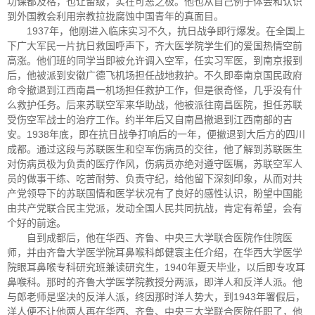
功课都及格，也让留级，实在可恶之极。他也从自己例子体会和认识
到外国教会利用宗教拉拢腐蚀中国青年的真面目。
1937年，他刚进入临床实习不久，抗日战争即行爆发。在全国上
下广大军民一片抗日救国呼声下，齐大医学院学生们的爱国热情空前
高涨。他们班的同学当即被允许调入空军，任实习军医，到南京报到
后，他被派到安徽广德飞机场担任战地救护。不久即奉南京国民政府
命令撤退到江西南昌一机场担任救护工作，但是很奇怪，几乎没有什
么救护任务。后来苏联空军来华助战，他被派往南昌医院，担任苏联
受伤空军战士的治疗工作。约半年后又自南昌撤退到江西南部的吉
安。1938年底，即在抗日战争打响后的一年，便撤退到大后方的四川
成都。通过这段与苏联医生和空军伤病员的交往，他了解到苏联医生
对伤病员极为负责的医疗作风，伤病员亦绝对遵守医嘱，苏联空军人
员的做事干练、吃苦耐劳、负责守纪，给他留下深刻印象，从而对共
产党领导下的苏联国情和医学状况有了良好的感性认识，盼望中国能
由共产党联合民主党派，发动全国人民共同抗战，肯定有希望，会有
个好的前途。
自到成都后，他在华西、齐鲁、中央三大学联合医院作住院医
师，并由齐鲁大学医学院耳鼻喉科郎健寰主任介绍，在华西大学医学
院眼耳鼻喉专科研究班兼读研究生，1940年夏天毕业，以后即专攻耳
鼻喉科。那时的齐鲁大学医学院教授分两派，即洋人和反洋人派。他
与郎老师是坚决的反洋人派，终因那时洋人势大，到1943年署假后，
洋人便不让他两人再在华西、齐鲁、中央三大学联合医院任职了，他