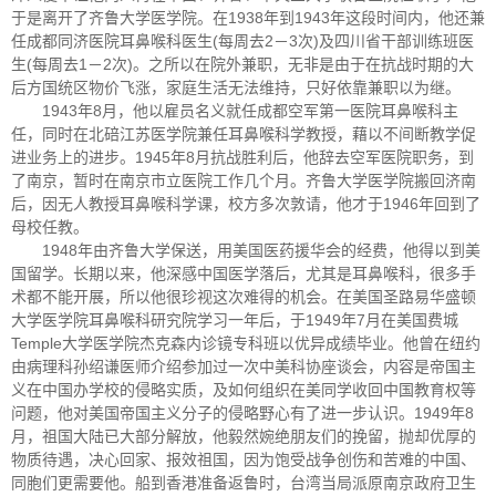
于是离开了齐鲁大学医学院。在1938年到1943年这段时间内，他还兼
任成都同济医院耳鼻喉科医生(每周去2－3次)及四川省干部训练班医
生(每周去1－2次)。之所以在院外兼职，无非是由于在抗战时期的大
后方国统区物价飞涨，家庭生活无法维持，只好依靠兼职以为继。
1943年8月，他以雇员名义就任成都空军第一医院耳鼻喉科主
任，同时在北碚江苏医学院兼任耳鼻喉科学教授，藉以不间断教学促
进业务上的进步。1945年8月抗战胜利后，他辞去空军医院职务，到
了南京，暂时在南京市立医院工作几个月。齐鲁大学医学院搬回济南
后，因无人教授耳鼻喉科学课，校方多次敦请，他才于1946年回到了
母校任教。
1948年由齐鲁大学保送，用美国医药援华会的经费，他得以到美
国留学。长期以来，他深感中国医学落后，尤其是耳鼻喉科，很多手
术都不能开展，所以他很珍视这次难得的机会。在美国圣路易华盛顿
大学医学院耳鼻喉科研究院学习一年后，于1949年7月在美国费城
Temple大学医学院杰克森内诊镜专科班以优异成绩毕业。他曾在纽约
由病理科孙绍谦医师介绍参加过一次中美科协座谈会，内容是帝国主
义在中国办学校的侵略实质，及如何组织在美同学收回中国教育权等
问题，他对美国帝国主义分子的侵略野心有了进一步认识。1949年8
月，祖国大陆已大部分解放，他毅然婉绝朋友们的挽留，抛却优厚的
物质待遇，决心回家、报效祖国，因为饱受战争创伤和苦难的中国、
同胞们更需要他。船到香港准备返鲁时，台湾当局派原南京政府卫生