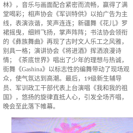
林》，音乐与画面配合紧密而流畅，赢得了满
堂喝彩；相声协会《军训特供》以拍广告为主
线，表演诙谐，笑声连连；新疆舞《花儿》罗
裙摇曳，细辫飞扬，掌声阵阵；书法协会领衔
的《彝族舞曲》再现了古时文人乐工之风雅，
别具一格；演讲协会《将进酒》挥洒浪漫诗
情；《茶底世界》唱出了少年的理想与热诚，
街舞《Gashina》以标志性的编舞带动了现场观
众，使气氛达到高潮。最后，
级新生辅导
19
员、军训政工干部代表上台演唱《我和我的祖
国》，悠扬的旋律直抵人心，引发全场齐唱，
晚会至此落下帷幕。