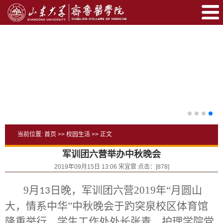
当前位置:
首页
>>
校园生活
>> 正文
军训团六营举办中秋晚会
2019年09月15日 13:06 宋宜霏 点击：[
878
]
9
月
日晚，军训团六营
2019
年“月圆山
13
大，情系中华”中秋晚会于趵突泉校区体育馆
隆重举行。学生工作处处长张青、护理学院党