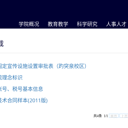
学院概况
教育教学
科学研究
人事人才
载
固定宣传设施设置审批表（趵突泉校区）
院理念标识
账号、税号基本信息
术合同样本(2011版)
共4条 1/1
首页
上页