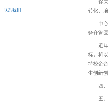
徐
联系我们
转化、
中
务齐鲁
近年
标，将
持校企
生创新
四
五