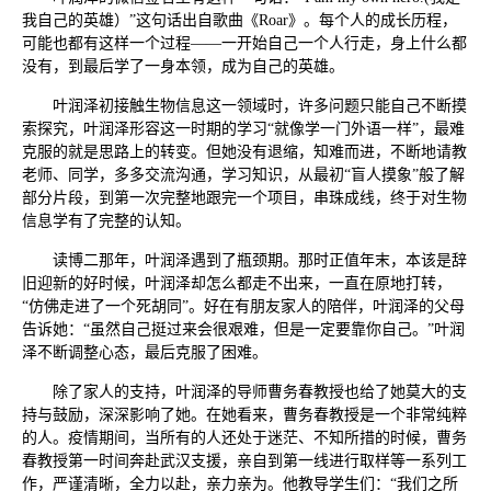
我自己的英雄）”这句话出自歌曲《Roar》。每个人的成长历程，
可能也都有这样一个过程——一开始自己一个人行走，身上什么都
没有，到最后学了一身本领，成为自己的英雄。
叶润泽初接触生物信息这一领域时，许多问题只能自己不断摸
索探究，叶润泽形容这一时期的学习“就像学一门外语一样”，最难
克服的就是思路上的转变。但她没有退缩，知难而进，不断地请教
老师、同学，多多交流沟通，学习知识，从最初“盲人摸象”般了解
部分片段，到第一次完整地跟完一个项目，串珠成线，终于对生物
信息学有了完整的认知。
读博二那年，叶润泽遇到了瓶颈期。那时正值年末，本该是辞
旧迎新的好时候，叶润泽却怎么都走不出来，一直在原地打转，
“仿佛走进了一个死胡同”。好在有朋友家人的陪伴，叶润泽的父母
告诉她：“虽然自己挺过来会很艰难，但是一定要靠你自己。”叶润
泽不断调整心态，最后克服了困难。
除了家人的支持，叶润泽的导师曹务春教授也给了她莫大的支
持与鼓励，深深影响了她。在她看来，曹务春教授是一个非常纯粹
的人。疫情期间，当所有的人还处于迷茫、不知所措的时候，曹务
春教授第一时间奔赴武汉支援，亲自到第一线进行取样等一系列工
作，严谨清晰，全力以赴，亲力亲为。他教导学生们：“我们之所