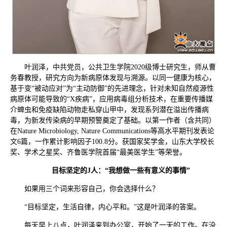
叶润泽，中共党员，公共卫生学院2020级博士研究生，师从曹
务春教授，研究方向为新病原体发现与溯源。以同一健康为核心，
基于变“被动应对”为“主动防御”的先进理念，针对未知自然疫源性
病原体可能导致的“X疾病”，应用病毒组分析技术，在重要传播媒
介蜱虫和免疫缺陷动物走私穿山甲中，发现系列潜在溢出传播病
毒，为新发传染病的早期预警奠定了基础。以第一作者（含共同）
在Nature Microbiology, Nature Communications等高水平期刊发表论
文6篇，一作累计影响因子100.8分。获国家奖学金，山东大学校长
奖、学术之星奖、齐鲁医学院首届“最美医学生”等荣誉。
目标坚定的J人：“我想做一些有意义的事情”
如果用三个词来形容自己，你会选择什么？
“目标坚定，生活自律，内心平和。”这是叶润泽的答案。
每天早上八点，叶润泽来到办公室，开始了一天的工作。在没