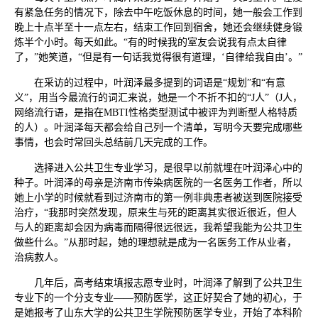
有紧急任务的情况下，除去中午吃饭休息的时间，她一般会工作到
晚上十点半至十一点左右，结束工作回到宿舍，她还会继续健身锻
炼半个小时。每天如此。“有的时候我的室友会说我有点太自律
了，”她笑道，“但是有一句话我觉得很有道理，‘自律给我自由’。”
在采访的过程中，叶润泽最多提到的词语是“规划”和“有意
义”，用当今最流行的词汇来说，她是一个不折不扣的“J人”（J人，
网络流行语，是指在MBTI性格类型测试中被评为判断型人格特质
的人）。叶润泽每天都会给自己列一个清单，写明今天要完成哪些
事情，也会时常回头总结前几天完成的工作。
选择进入公共卫生专业学习，是很早以前就埋在叶润泽心中的
种子。叶润泽的母亲是济南市传染病医院的一名医务工作者，所以
她上小学的时候就看到过济南市的第一例非典患者被送到医院接受
治疗，“我那时突然发现，原来生与死的距离其实很近很近，但人
与人的距离却会因为病毒而隔得很远很远，我希望我能为公共卫生
做些什么。”从那时起，她的理想就是成为一名医务工作从业者，
治病救人。
几年后，高考结束填报志愿专业时，叶润泽了解到了公共卫生
专业下的一个分支专业——预防医学，这正好契合了她的初心，于
是她报考了山东大学的公共卫生学院预防医学专业，开始了本科阶