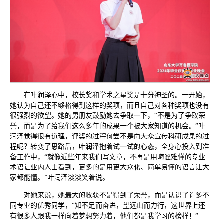
在叶润泽心中，校长奖和学术之星奖是十分神圣的。一开始，
她认为自己还不够格得到这样的奖项，而且自己对各种奖项也没有
很强烈的欲望。她的男朋友鼓励她去争取一下，“不是为了争取荣
誉，而是为了给我们这么多年的成果一个被大家知道的机会。”叶
润泽觉得很有道理，评奖的过程何尝不是向大众宣传科研成果的过
程呢？转变了思路后，叶润泽抱着试一试的心态，全身心投入到准
备工作中，“就像近些年来我们写文章，不再是用晦涩难懂的专业
术语让业内人士看到，更多的是用更大众化、简单易懂的语言让大
家都能懂。”叶润泽淡淡笑着说。
对她来说，她最大的收获不是得到了荣誉，而是认识了许多不
同专业的优秀同学，“知不足而奋进，望远山而力行，这世界上还
有很多人跟我一样向着梦想努力着，他们都是我学习的榜样！”