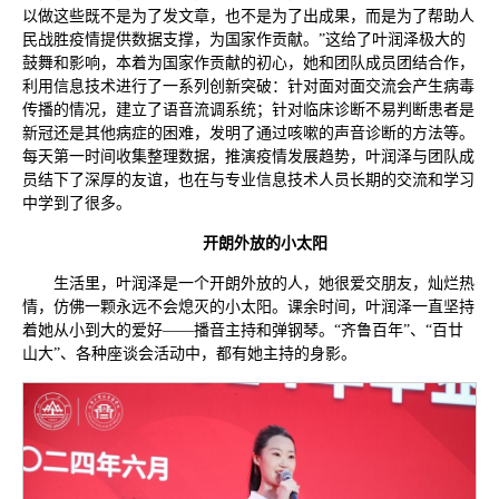
以做这些既不是为了发文章，也不是为了出成果，而是为了帮助人
民战胜疫情提供数据支撑，为国家作贡献。”这给了叶润泽极大的
鼓舞和影响，本着为国家作贡献的初心，她和团队成员团结合作，
利用信息技术进行了一系列创新突破：针对面对面交流会产生病毒
传播的情况，建立了语音流调系统；针对临床诊断不易判断患者是
新冠还是其他病症的困难，发明了通过咳嗽的声音诊断的方法等。
每天第一时间收集整理数据，推演疫情发展趋势，叶润泽与团队成
员结下了深厚的友谊，也在与专业信息技术人员长期的交流和学习
中学到了很多。
开朗外放的小太阳
生活里，叶润泽是一个开朗外放的人，她很爱交朋友，灿烂热
情，仿佛一颗永远不会熄灭的小太阳。课余时间，叶润泽一直坚持
着她从小到大的爱好——播音主持和弹钢琴。“齐鲁百年”、“百廿
山大”、各种座谈会活动中，都有她主持的身影。