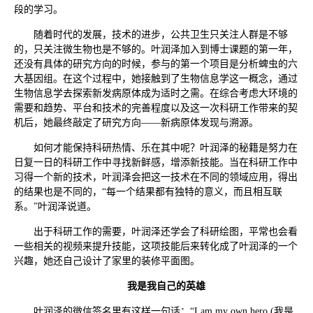
段的学习。
随着时代的发展，技术的进步，公共卫生只关注人群是不够
的，只关注微生物也是不够的。叶润泽加入到博士课题的第一年，
还没有具体的研究方向的时候，参与的第一个项目是分析蜱虫的六
大基因组。在这个过程中，她接触到了生物信息学这一概念，通过
生物信息学去探索新发病原体成为适时之需。在综合考虑大环境的
需要和趋势、平台和技术的完善程度以及这一次科研工作带来的契
机后，她最终敲定了研究方向——新病原体发现与溯源。
如何才能保持科研热情、乐在其中呢？叶润泽的秘籍是努力在
日复一日的科研工作中寻找新鲜感，增添新技能。当在科研工作中
习得一个新的技术，叶润泽会把这一技术在不同的领域应用，得出
的结果也是不同的，“每一个结果都有独特的意义，而且相互联
系。”叶润泽说道。
出于科研工作的需要，叶润泽还学会了科研绘图，平常也会看
一些相关的视频来提升技能，这项技能后来转化成了叶润泽的一个
兴趣，她还自己设计了家里的装修平面图。
我是我自己的英雄
叶润泽的微信签名里有这样一句话：“I am my own hero.(我是