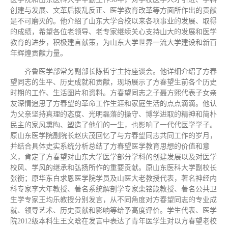
创建与发展、文革后拨乱反正、医学教育改革等方面所作出的贡献
是不可磨灭的。他介绍了山东大学合校以来各项事业的发展、取得
的成绩，希望各位老领导、老专家继续关心支持山大的发展和医学
教育的进步，积极建言献策，为山东大学世界一流大学建设和新百
年辉煌贡献力量。
齐鲁医学部常务副部长陈哲宇主持座谈会。他详细介绍了方春
望同志的生平、历史成就和贡献，现场展示了方春望生前各个历史
时期的工作、生活图片和资料。方春望同志之子聂方熙代表子女亲
友深情追思了方春望的革命工作生涯和家庭生活的点点滴滴。他认
为父亲坚持真理的态度、光明磊落的操守、博学进取的精神和简朴
民主的家风熏陶、塑造了他们的一生，也影响了一代代医学学子。
原山东医学院副院长赵庆茂回忆了与方春望同志共同工作的岁月，
并结合具体史实系统分析总结了方春望医学教育思想的价值和意
义，肯定了方春望对山东大学医学部分学科的创建发展以及对医学
校风、学风的继承和弘扬所作的重要贡献。原山东医科大学副校长
张衡；原华东白求恩医学院学员及山医大老教授代表，著名神经内
科专家李大年教授、著名系统解剖学专家栾铭箴教授、著名公共卫
生学专家王均乐教授分别发言，从不同角度对方春望同志的专业成
就、领导艺术、历史贡献和影响等给予高度评价。学生代表、医学
院2012级本科生王文晗在发言中表达了青年医学生对以方春望老校