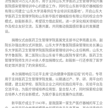
次性捐资50万元人民币，用于支持山东大学医药卫生管理学院开展
医院感染管理培训中心的建设工作，同时在山东新华医疗器械股份
有限公司建立“山东大学消毒供应专业培训实践基地”，开启山东大
学医药卫生管理学院和山东新华医疗器械股份有限公司的校企合作
模式。赵毅新表示，希望双方借此契机，进一步深化相关领域的合
作及校企友好交流，互惠共赢，共同推动我国感控事业的发展建
设。
捐赠仪式由医药卫生管理学院直属党支部书记李雨嘉主持，副
院长孙强出席仪式并致辞。山东大学齐鲁医院感染管理处处长兼山
东大学医药卫生管理学院医院感染管理培训中心主任韩辉，山东大
学齐鲁医院、第二医院以及山东省千佛山医院专家代表，医药卫生
管理学院师生共计40余人参加捐赠仪式。赵毅新一行还参观了医学
校史馆并游览了趵突泉校区。
本次捐赠响应习近平主席“迈向健康中国新征程”的号召，专项
用于支持医药卫生管理学院发展，以期通过产、学、研、用平台的
搭建，建立起学校、医院及企业之间的实践应用平台、实验平台及
交流平台，为医疗领域培养应用型、复合型人才，同时探索校企联
合培养人才的全新模式，为医疗事业的发展作出贡献。
新华医疗成立于1943年，是我国第一家生产医疗器械的军工企