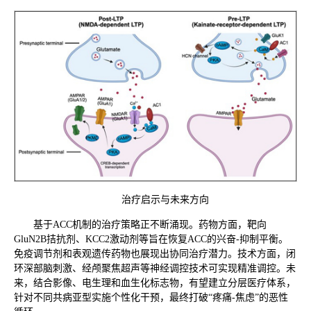
治疗启示与未来方向
基于ACC机制的治疗策略正不断涌现。药物方面，靶向
GluN2B拮抗剂、KCC2激动剂等旨在恢复ACC的兴奋-抑制平衡。
免疫调节剂和表观遗传药物也展现出协同治疗潜力。技术方面，闭
环深部脑刺激、经颅聚焦超声等神经调控技术可实现精准调控。未
来，结合影像、电生理和血生化标志物，有望建立分层医疗体系，
针对不同共病亚型实施个性化干预，最终打破“疼痛-焦虑”的恶性