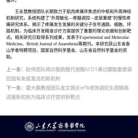
循环。
王永慧教授团队长期致力于肌肉疼痛伴焦虑的中枢和外周神经
机制研究，系统构建了“外周敏化—脊髓调控—皮层重塑”的慢性疼
痛研究体系，揭示了疼痛发生发展的关键分子信号通路、细胞、环
路机制，为临床开发精准诊疗方案提供了重要的理论依据和创新靶
点。相关研究已取得系列成果，发表于
Experimental and Molecular
Medicine、British Journal of Anaesthesia
等期刊。本研究获山东省泰
山学者特聘项目、国家自然科学基金、山东省自然科学基金的资
助。
上一条：
赵伟团队揭示脂肪酸代谢酶SCD1通过膜脂重塑调
控固有免疫激活的新机制
下一条：
雷大鹏教授团队发文揭示m⁶A修饰调控头颈鳞癌
进展新机制为临床诊疗提供新靶点