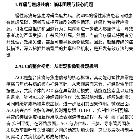
1.疼痛与焦虑共病：临床困境与核心问题
慢性疼痛与焦虑障碍高度共病，约40%的慢性疼痛患者同时患
有焦虑障碍，两者形成相互加剧的恶性循环。疼痛作为持续应激
源，引发过度担忧和回避行为；焦虑则进一步放大疼痛体验，导致
患者功能严重受损、自杀风险升高。然而，当前治疗模式将两者分
开处理，效果欠佳，甚至可能导致药物依赖。因此，超越传统的症
状描述，深入挖掘共病背后的共享神经机制，是开发有效疗法的关
键。
2.ACC的整合视角：从宏观影像到微观机制
ACC是整合疼痛与焦虑信号的核心枢纽，其功能可塑性异常是
疼痛与焦虑共病的核心神经基础。从宏观层面来看，神经影像学证
据显示，共病个体的ACC存在异常激活模式、功能连接紊乱以及结
构退变。针对ACC的神经调控治疗（如深部脑刺激、经颅磁刺激）
可同时缓解疼痛和焦虑症状，进一步证明其因果作用。微观层面，
ACC内兴奋性突触传递的长时程增强（LTP）、抑制性控制瓦解、
异常的神经免疫相互作用以及表观遗传重编程，共同打破了局部兴
奋-抑制平衡。在环路层面，ACC与杏仁核、丘脑、导水管周围灰
质以及前额叶等关键脑区之间的动态功能失调。这些多层次机制共
同驱动了共病状态的形成与维持。