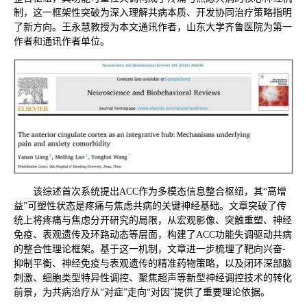
制，这一框架性突破为深入理解共病本质、开发协同治疗策略指明
了新方向。王永慧教授为本文通讯作者，山东大学齐鲁医院为第一
作者和通讯作者单位。
该综述首次系统提出ACC作为多模态信息整合枢纽，其“高增
益”可塑性状态是疼痛与焦虑共病的关键神经基础。文章突破了传
统上将疼痛与焦虑分开研究的局限，从宏观影像、突触重塑、神经
免疫、表观遗传及环路动态等层面，构建了ACC功能失调驱动共病
的整合性理论框架。基于这一机制，文章进一步梳理了靶向兴奋-
抑制平衡、神经免疫与表观遗传的精准药物策略，以及闭环深部脑
刺激、细胞类型特异性调控、聚焦超声等新型神经调控技术的转化
前景，为共病治疗从“对症”走向“对因”提供了重要理论依据。