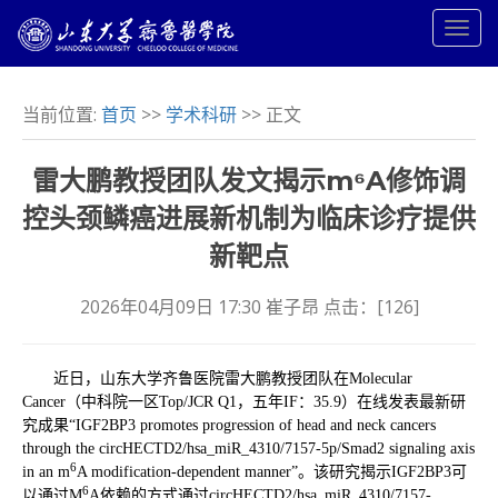
当前位置:
首页
>>
学术科研
>> 正文
雷大鹏教授团队发文揭示m⁶A修饰调
控头颈鳞癌进展新机制为临床诊疗提供
新靶点
2026年04月09日 17:30 崔子昂 点击：[
126
]
近日，山东大学齐鲁医院雷大鹏教授团队在
Molecular
Cancer
（中科院一区Top/JCR Q1，五年IF：35.9）在线发表最新研
究成果“IGF2BP3 promotes progression of head and neck cancers
through the circHECTD2/hsa_miR_4310/7157-5p/Smad2 signaling axis
6
in an m
A modification-dependent manner”。该研究揭示IGF2BP3可
6
以通过M
A依赖的方式通过circHECTD2/hsa_miR_4310/7157-