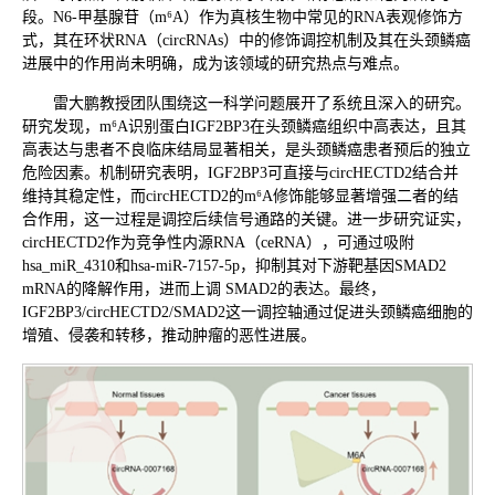
段。N6-甲基腺苷（m⁶A）作为真核生物中常见的RNA表观修饰方
式，其在环状RNA（circRNAs）中的修饰调控机制及其在头颈鳞癌
进展中的作用尚未明确，成为该领域的研究热点与难点。
雷大鹏教授团队围绕这一科学问题展开了系统且深入的研究。
研究发现，m⁶A识别蛋白IGF2BP3在头颈鳞癌组织中高表达，且其
高表达与患者不良临床结局显著相关，是头颈鳞癌患者预后的独立
危险因素。机制研究表明，IGF2BP3可直接与circHECTD2结合并
维持其稳定性，而circHECTD2的m⁶A修饰能够显著增强二者的结
合作用，这一过程是调控后续信号通路的关键。进一步研究证实，
circHECTD2作为竞争性内源RNA（ceRNA），可通过吸附
hsa_miR_4310和hsa-miR-7157-5p，抑制其对下游靶基因SMAD2
mRNA的降解作用，进而上调 SMAD2的表达。最终，
IGF2BP3/circHECTD2/SMAD2这一调控轴通过促进头颈鳞癌细胞的
增殖、侵袭和转移，推动肿瘤的恶性进展。