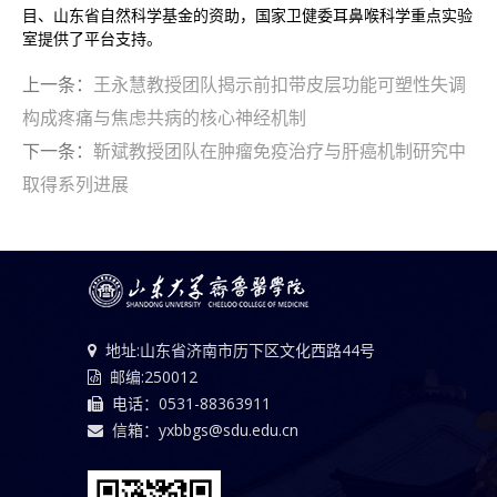
目、山东省自然科学基金的资助，国家卫健委耳鼻喉科学重点实验
室提供了平台支持。
上一条：
王永慧教授团队揭示前扣带皮层功能可塑性失调
构成疼痛与焦虑共病的核心神经机制
下一条：
靳斌教授团队在肿瘤免疫治疗与肝癌机制研究中
取得系列进展
地址:山东省济南市历下区文化西路44号
邮编:250012
电话：0531-88363911
信箱：yxbbgs@sdu.edu.cn