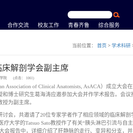
合作交流
校友工作
青春齐鲁
综合服务
当前位置：
首页
>
学术科研
临床解剖学会副主席
医学院
(点击：
1061
)
ion of Clinical Anatomists, AsACA）成立大会
授和博士研究生葛海涛应邀参加大会并作学术报告。会议
教授为副主席。
讨会，共邀请了20位专家学者作了相应领域的临床解剖
学的Tatsuo Sato教授作了有关“胰头淋巴引流与自
的大会报告中，详细介绍了肝静脉的走行、变异和分支，