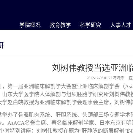
学院概况
教育教学
科学研究
人事人才
研
刘树伟教授当选亚洲
2012-12-05 01:27
葛海涛 
日，第一届亚洲临床解剖学大会暨亚洲临床解剖学会（Asian Associat
。山东大学医学院人体解剖与组织胚胎学研究所刘树伟教
大学赵白皖教授为亚洲临床解剖学会理事会主席，刘树伟
共举办了骨骼肌肉系统、肝胆系统、头颈部三场专题学术研
。AsACA名誉主席、著名临床解剖学家、日本东京有明医疗大
一小时特别讲座；刘树伟教授在题为“肝静脉的断层解剖”