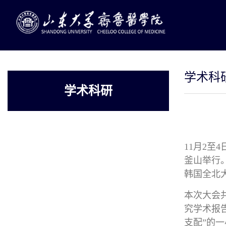
学术科
学术科研
11月2至4
釜山举行
韩国全北
本次大会
究学术报告
支配”的