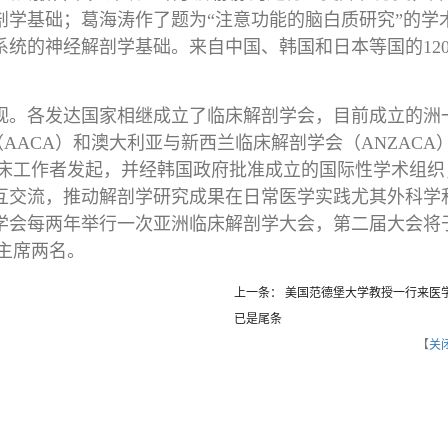
学基础；葛海涛作了题为“注意功能的脑白质研究”的学
统的神经解剖学基础。来自中国、韩国和日本等国的12
视。各发达国家相继成立了临床解剖学会，目前成立的洲
AACA）和澳大利亚与新西兰临床解剖学会（ANZACA
临床工作者发起，并经韩国政府批准成立的国际性学术组织
互交流，推动解剖学研究成果在日常医学实践尤其外科学
学会每两年举行一次亚洲临床解剖学大会，第二届大会将
副主席两名。
上一条： 美国范德堡大学教授一行来医
已是尾条
【
关