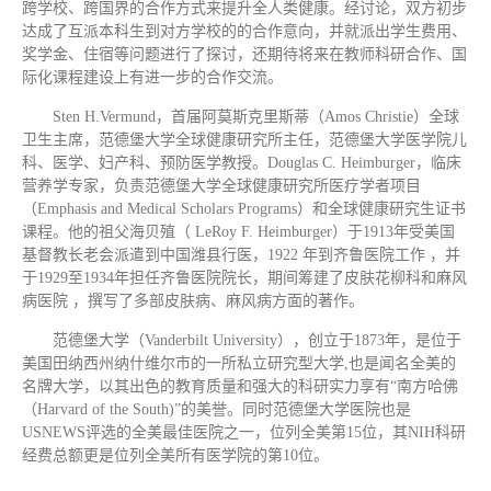
跨学校、跨国界的合作方式来提升全人类健康。经讨论，双方初步
达成了互派本科生到对方学校的的合作意向，并就派出学生费用、
奖学金、住宿等问题进行了探讨，还期待将来在教师科研合作、国
际化课程建设上有进一步的合作交流。
Sten H.Vermund，首届阿莫斯克里斯蒂（Amos Christie）全球
卫生主席，范德堡大学全球健康研究所主任，范德堡大学医学院儿
科、医学、妇产科、预防医学教授。Douglas C. Heimburger，临床
营养学专家，负责范德堡大学全球健康研究所医疗学者项目
（Emphasis and Medical Scholars Programs）和全球健康研究生证书
课程。他的祖父海贝殖（ LeRoy F. Heimburger）于1913年受美国
基督教长老会派遣到中国潍县行医，1922 年到齐鲁医院工作 ，并
于1929至1934年担任齐鲁医院院长，期间筹建了皮肤花柳科和麻风
病医院 ，撰写了多部皮肤病、麻风病方面的著作。
范德堡大学（Vanderbilt University），创立于1873年，是位于
美国田纳西州纳什维尔市的一所私立研究型大学,也是闻名全美的
名牌大学，以其出色的教育质量和强大的科研实力享有“南方哈佛
（Harvard of the South)”的美誉。同时范德堡大学医院也是
USNEWS评选的全美最佳医院之一，位列全美第15位，其NIH科研
经费总额更是位列全美所有医学院的第10位。