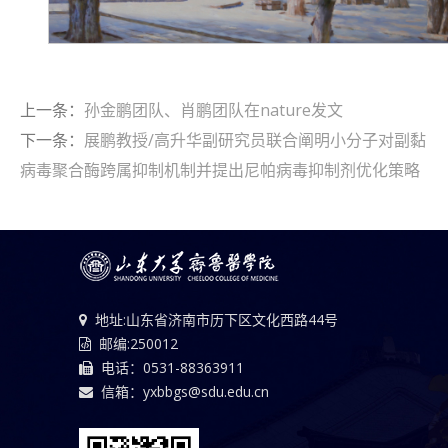
上一条：
孙金鹏团队、肖鹏团队在nature发文
下一条：
展鹏教授/高升华副研究员联合阐明小分子对副黏
病毒聚合酶跨属抑制机制并提出尼帕病毒抑制剂优化策略
地址:山东省济南市历下区文化西路44号
邮编:250012
电话：0531-88363911
信箱：yxbbgs@sdu.edu.cn