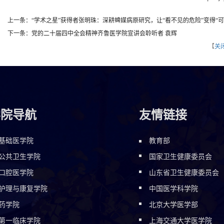
上一条：“学术之星”获得者张明珠：深耕蜱媒病原研究，让“看不见的危险”变得“可
下一条：党的二十届四中全会精神齐鲁医学院宣讲会聆听者 袁辉
【
关
学院导航
友情链接
基础医学院
教育部
公共卫生学院
国家卫生健康委员会
口腔医学院
山东省卫生健康委员会
护理与康复学院
中国医学科学院
药学院
北京大学医学部
第一临床学院
上海交通大学医学院