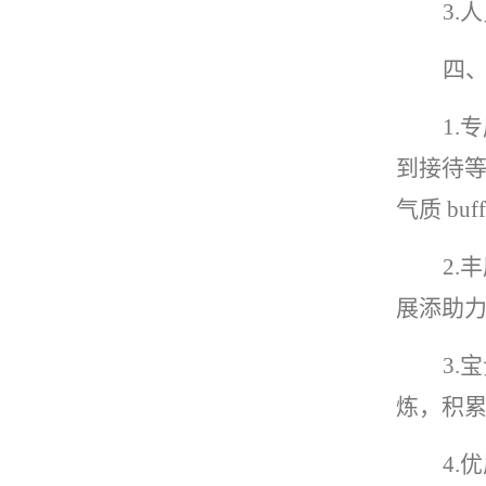
3
四
1
到接待
气质 buf
2
展添助
3
炼，积
4