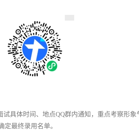
面试具体时间、地点
QQ群
内
通知
，
重点
考察形象
确定最终录用名单。