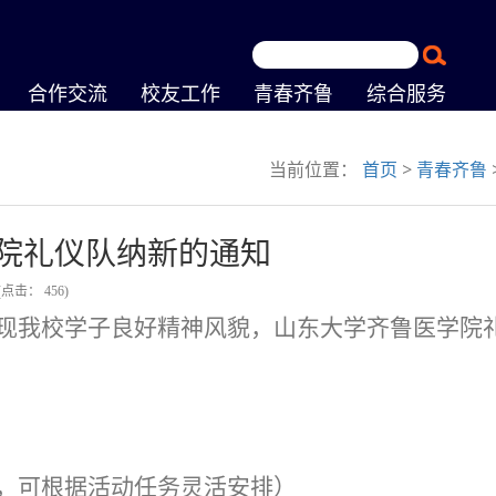
合作交流
校友工作
青春齐鲁
综合服务
当前位置：
首页
>
青春齐鲁
院礼仪队纳新的通知
(点击：
456
)
现我校学子良好精神风貌，山东大学齐鲁医学院
，可根据活动任务灵活安排）