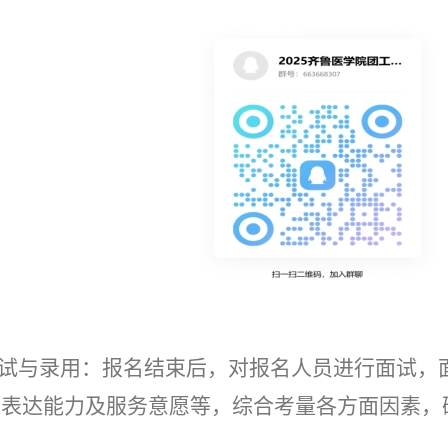
试与
录用：
报名结束后
，
对报名人员进行面试，
通表达能力及服务意愿等
，
综合考量
各方面
因素，