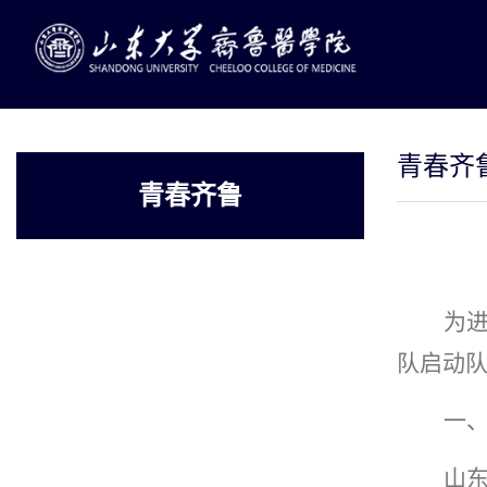
青春齐
青春齐鲁
为
队启动
一
山