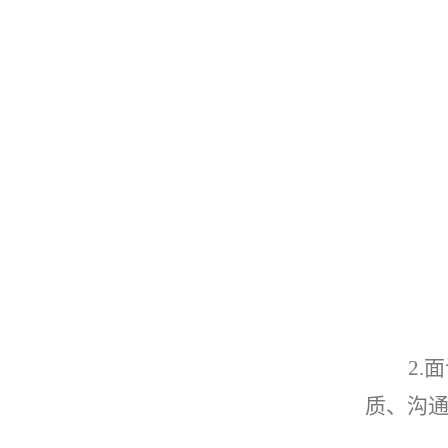
2.
面
质、沟