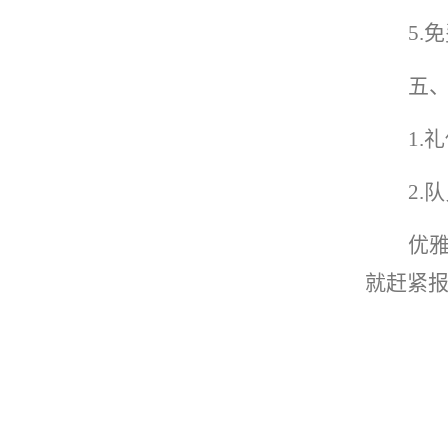
5
五
1.
2
优
就赶紧