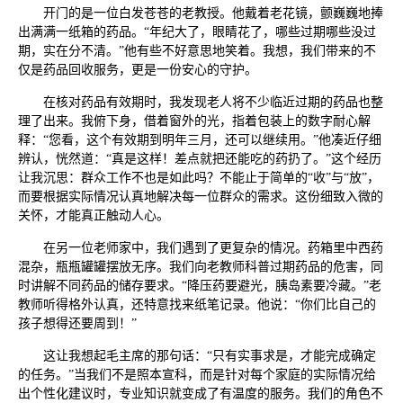
开门的是一位白发苍苍的老教授。他戴着老花镜，颤巍巍地捧
出满满一纸箱的药品。“年纪大了，眼睛花了，哪些过期哪些没过
期，实在分不清。”他有些不好意思地笑着。我想，我们带来的不
仅是药品回收服务，更是一份安心的守护。
在核对药品有效期时，我发现老人将不少临近过期的药品也整
理了出来。我俯下身，借着窗外的光，指着包装上的数字耐心解
释：“您看，这个有效期到明年三月，还可以继续用。”他凑近仔细
辨认，恍然道：“真是这样！差点就把还能吃的药扔了。”这个经历
让我沉思：群众工作不也是如此吗？不能止于简单的“收”与“放”，
而要根据实际情况认真地解决每一位群众的需求。这份细致入微的
关怀，才能真正触动人心。
在另一位老师家中，我们遇到了更复杂的情况。药箱里中西药
混杂，瓶瓶罐罐摆放无序。我们向老教师科普过期药品的危害，同
时讲解不同药品的储存要求。“降压药要避光，胰岛素要冷藏。”老
教师听得格外认真，还特意找来纸笔记录。他说：“你们比自己的
孩子想得还要周到！”
这让我想起毛主席的那句话：“只有实事求是，才能完成确定
的任务。”当我们不是照本宣科，而是针对每个家庭的实际情况给
出个性化建议时，专业知识就变成了有温度的服务。我们的角色不