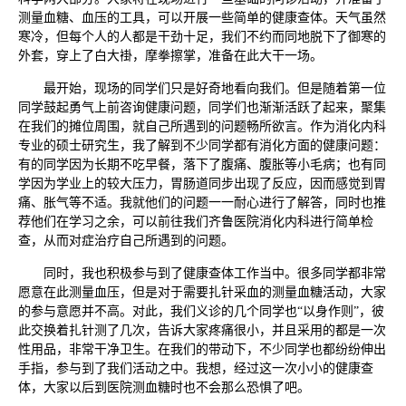
测量血糖、血压的工具，可以开展一些简单的健康查体。天气虽然
寒冷，但每个人的人都是干劲十足，我们不约而同地脱下了御寒的
外套，穿上了白大褂，摩拳擦掌，准备在此大干一场。
最开始，现场的同学们只是好奇地看向我们。但是随着第一位
同学鼓起勇气上前咨询健康问题，同学们也渐渐活跃了起来，聚集
在我们的摊位周围，就自己所遇到的问题畅所欲言。作为消化内科
专业的硕士研究生，我了解到不少同学都有消化方面的健康问题：
有的同学因为长期不吃早餐，落下了腹痛、腹胀等小毛病；也有同
学因为学业上的较大压力，胃肠道同步出现了反应，因而感觉到胃
痛、胀气等不适。我就他们的问题一一耐心进行了解答，同时也推
荐他们在学习之余，可以前往我们齐鲁医院消化内科进行简单检
查，从而对症治疗自己所遇到的问题。
同时，我也积极参与到了健康查体工作当中。很多同学都非常
愿意在此测量血压，但是对于需要扎针采血的测量血糖活动，大家
的参与意愿并不高。对此，我们义诊的几个同学也“以身作则”，彼
此交换着扎针测了几次，告诉大家疼痛很小，并且采用的都是一次
性用品，非常干净卫生。在我们的带动下，不少同学也都纷纷伸出
手指，参与到了我们活动之中。我想，经过这一次小小的健康查
体，大家以后到医院测血糖时也不会那么恐惧了吧。