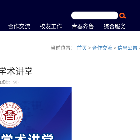
合作交流
校友工作
青春齐鲁
综合服务
当前位置：
首页
>
合作交流
>
信息公告
学术讲堂
(点击：
96
)