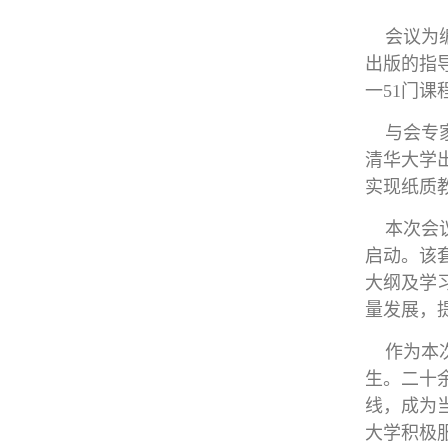
会议为编
出版的指
一51门
与会专家
清华大学
实现纸质
本次会议
启动。该
大纲及学
量发展，
作为本次
生。二十
线，成为
大学积极