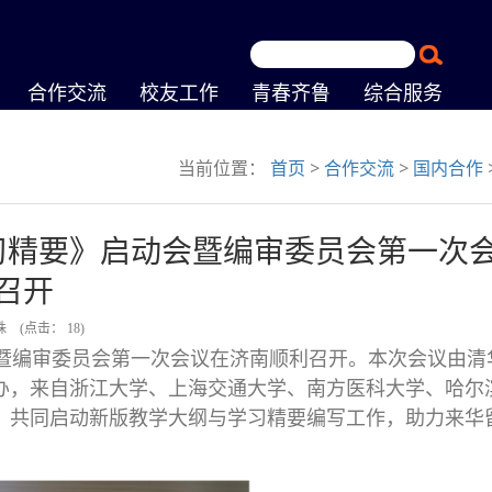
合作交流
校友工作
青春齐鲁
综合服务
当前位置：
首页
>
合作交流
>
国内合作
习精要》启动会暨编审委员会第一次
召开
珠
(点击：
18
)
暨编审委员会第一次会议在济南顺利召开。本次会议由清
办，来自浙江大学、上海交通大学、南方医科大学、哈尔
，共同启动新版教学大纲与学习精要编写工作，助力来华