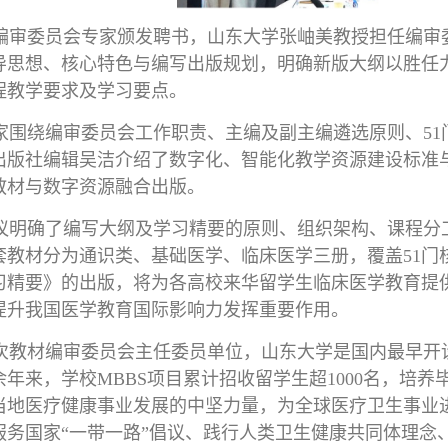
审委员会专家颁发聘书，山东大学张岫美教授担任编审
导思想、核心特色与编写出版规划，明确新版大纲以胜任
课程教学要求及学习要点。
围绕编审委员会工作职责、主编及副主编遴选原则、51
出版社编辑吴洁介绍了数字化、智能化教学资源建设标准与
教材与数字资源融合出版。
明确了编写大纲及学习精要的原则、组织架构、课程分
套教材分为通识类、基础医学、临床医学三册，覆盖51门
习精要》的出版，将为各高校来华留学生临床医学教育提
提升我国医学教育国际影响力发挥重要作用。
教材编审委员会主任委员单位，山东大学是国内最早开设M
余年来，学校MBBS项目累计招收留学生超1000名，培
当地医疗健康事业发展的中坚力量，为全球医疗卫生事业进
服务国家“一带一路”倡议、践行人类卫生健康共同体理念