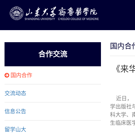
国内合
合作交流
《来
国内合作
交流动态
近日，《
学出版社
信息公告
科大学、
生临床医
留学山大