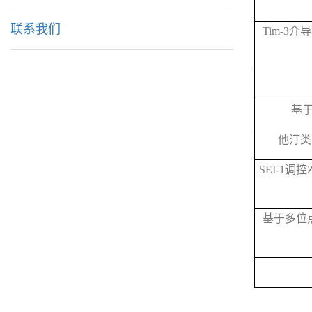
联系我们
Tim-3
介导
基
他汀类
SEI-1
调控
基于多位