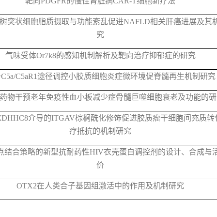
靶向
PDGFR
的慢性肾脏病
CAR-T
细胞新疗法
树突状细胞脂质摄取与功能紊乱促进
NAFLD
相关肝癌进展及其
究
气味受体
Or7k8
的感知机制解析及靶向治疗抑郁症的研究
于
C5a/C5aR1
途径调控小胶质细胞炎症微环境促脊髓再生机制研究
药物干预老年免疫性血小板减少症骨髓巨噬细胞衰老及功能的研
ZDHHC8
介导的
ITGAV
棕榈酰化修饰促进胶质瘤干细胞间充质转
疗抵抗的机制研究
点结合策略的新型抗耐药性
HIV
衣壳蛋白调控剂的设计、合成与
价
OTX2
在人类合子基因组激活中的作用及机制研究