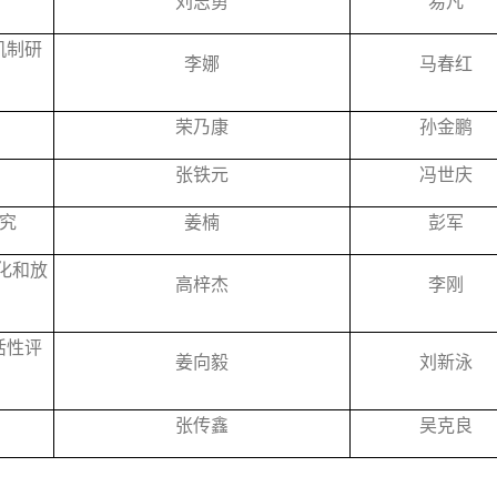
刘志勇
易凡
机制研
李娜
马春红
荣乃康
孙金鹏
张铁元
冯世庆
究
姜楠
彭军
化和放
高梓杰
李刚
活性评
姜向毅
刘新泳
张传鑫
吴克良