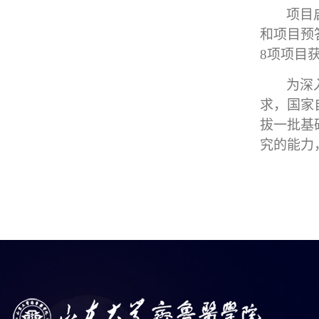
项目
和项目预
8
项项目
为深
求，国家
拔一批基
究的能力