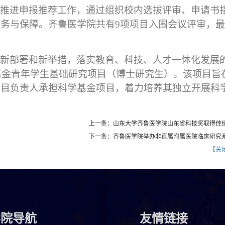
推进申报推荐工作，通过组织校内选拔评审、申请书
服务与保障。齐鲁医学院共有
9
项项目入围会议评审，最
新部署和新举措，落实教育、科技、人才一体化发展
基金青年学生基础研究项目（博士研究生）。
该项目
旨
项目负责人承担科学基金项目，着力培养其独立开展科
上一条：山东大学齐鲁医学院山东省科技奖取得佳
下一条：齐鲁医学院举办非直属附属医院临床研究
【
关
学院导航
友情链接