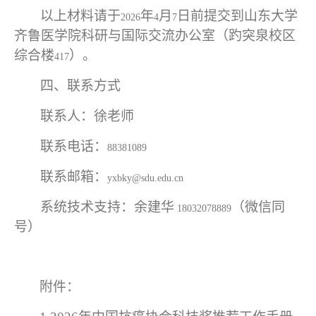
以上材料请于
年
月
日前提交到山东大学
2026
4
7
齐鲁医学院科研与国际交流办公室（趵突泉校区
综合楼
）。
417
四、联系方式
联系人：徐老师
联系电话：
88381089
联系邮箱：
yxbky@sdu.edu.cn
系统技术支持：余建华
（微信同
18032078889
号）
附件：