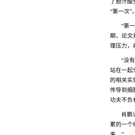
了胆汁酸
“第一次”
“第
期，论文
理压力，
“没
站在一起
的相关实
传导到细
功夫不负
肖鹏
累的一个
来。”