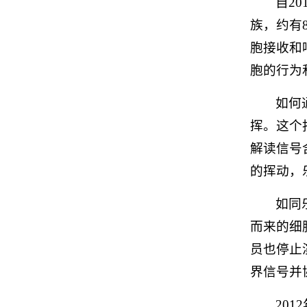
自2
族，约有
胞接收和
胞的行为
如何
挥。这个
解读信号
的挥动，
如同
而来的细
员也停止
界信号并
20