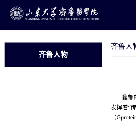
齐鲁人
齐鲁人物
馥郁
发挥着“
（Gprotei