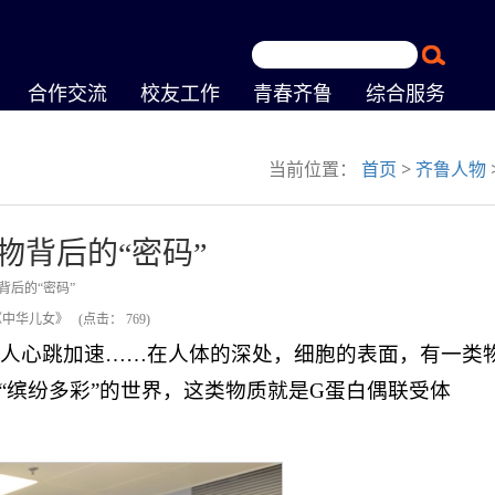
合作交流
校友工作
青春齐鲁
综合服务
当前位置：
首页
>
齐鲁人物
物背后的“密码”
背后的“密码”
《中华儿女》
(点击：
769
)
使人心跳加速……在人体的深处，细胞的表面，有一类
“缤纷多彩”的世界，这类物质就是G蛋白偶联受体