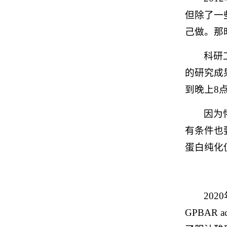
但除了一
己做。那
科研
的研究成
到晚上8
因为
有条件也
蛋白纯化
202
GPBAR 