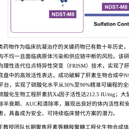
类药物作为临床抗凝治疗的关键药物已有数十年历史
构不均一且面临病原体污染和供应链中断的风险。该研究
向理性迭代位点特异性突变（FRISM）技术，实现了肝素
底盘中的高效活性表达，成功破解了肝素生物合成中N
化平台，实现了硫酸化水平从30%至90%精准可编程的全
硫酸化生物工程肝素抗Xa因子活性达212.5 IU/m
除半衰期、AUC和清除率，展现出良好的体内活性和
患，具备成为安全、可持续临床替代方案的潜力。
正教授团队长期聚焦肝素等糖胺聚糖工程化生物合成