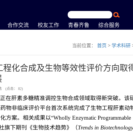
合作交流
校友工作
青春齐鲁
综合服务
当前位置：
首页
>
学术科研
工程化合成及生物等效性评价方向取
展
洁
(点击：
82
)
举正在肝素多糖精准调控生物合成领域取得新突破。该
合药物非临床评价平台首次系统完成了生物工程肝素动
以“Wholly Enzymatic Programmable
发表于Cell出版社旗下期刊《生物技术趋势》（
Trends in Biotechnolog