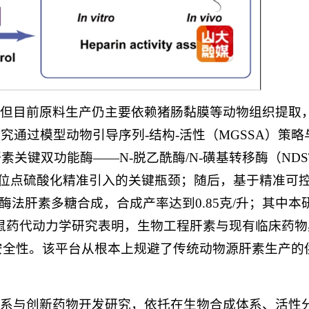
，但目前原料生产仍主要依赖猪肠黏膜等动物组织提取
通过模型动物引导序列-结构-活性（MGSSA）策略
关键双功能酶——N-脱乙酰酶/N-磺基转移酶（NDS
位点硫酸化精准引入的关键瓶颈；随后，基于精准可
酶法肝素多糖合成，合成产率达到0.85克/升；其中本
g；大鼠药代动力学研究表明，生物工程肝素与现有临床药
安全性。该平台从根本上规避了传统动物源肝素生产的
体系与创新药物开发研究，依托在生物合成体系、活性