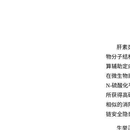
肝素
物分子结
算辅助定
在微生物
N-硫酸
所获得高
相似的消
链安全隐
生举