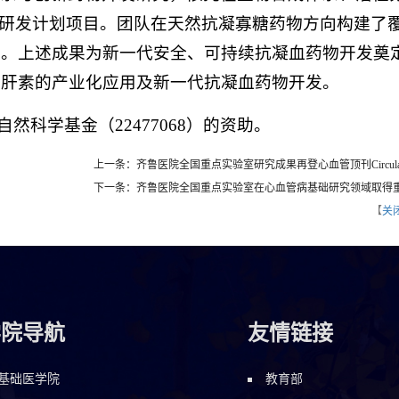
点研发计划项目。团队在天然抗凝寡糖药物方向构建了
系。上述成果为新一代安全、可持续抗凝血药物开发奠
源肝素的产业化应用及新一代抗凝血药物开发。
自然科学基金（22477068）的资助。
上一条：齐鲁医院全国重点实验室研究成果再登心血管顶刊Circulat
下一条：齐鲁医院全国重点实验室在心血管病基础研究领域取得
【
关
学院导航
友情链接
基础医学院
教育部