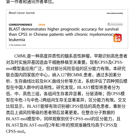
第一作者和通讯作者单位。
CMML是一种高度异质性的髓系恶性肿瘤，早期识别高危患者
对及时实施异基因造血干细胞移植至关重要。现有CPSS及CPSS-
mol模型虽应用广泛，但对部分风险亚组的区分能力有限。本研究
联合国内四家医疗中心，纳入127例CMML患者，通过多因素分
析、生存曲线比较及ROC曲线分析等方法，系统评估了四种预后模
型在中国人群中的适用性。研究发现，BLAST模型将患者分为
低、中、高危三组，各组间生存差异显著，分层清晰；而CPSS模
型在中危-1与中危-2两组间生存无显著差异，区分能力有限。交叉
比较显示，BLAST能够有效识别被CPSS低估的高危患者，重新分
类后上调风险等级的患者预后显著更差。在整合分子数据的
BLAST-mol模型中，同样观察到优于CPSS-mol的区分能力，且
BLAST及BLAST-mol在2年和3年的预测准确性均高于CPSS及
CPSS-mol。