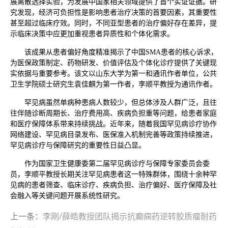
展离散选择实验，为发展中国家相关领域提供了首个实证证据。研
究发现，经济可负担性是影响患者治疗决策的首要因素，其重要性
甚至超过临床疗效。同时，不同亚型患者的治疗偏好存在差异，提
示临床决策中应更加重视患者异质性和个体化需求。
该成果从患者偏好角度精准揭示了中国SMA患者的核心诉求，
为医保政策制定、药物研发、价值评估及个体化诊疗提供了关键现
实依据与重要参考。该文以山东大学为第一和通讯作者单位，公共
卫生学院硕士研究生袁佳麒为第一作者，李顺平教授为通讯作者。
罕见病虽然单病种患病人数较少，但总体涉及人群广泛，且往
往伴随诊断周期长、治疗费用高、疾病负担重等问题，给患者家庭
和医疗保障体系带来持续挑战。近年来，随着我国罕见病诊疗协作
网络建设、罕见病目录发布、医保准入机制完善等政策持续推进，
罕见病诊疗与保障研究的重要性日益凸显。
作为国家卫生健康委第二届罕见病诊疗与保障专家委员会委
员，李顺平教授长期关注罕见病患者这一特殊群体，围绕十余种罕
见病的患者筛查、临床诊疗、疾病负担、治疗偏好、医疗保障及社
会融入等关键问题开展系统性研究。
上一条：
李刚/薛皓教授团队揭示抗癫痫药逆转胶质瘤耐药