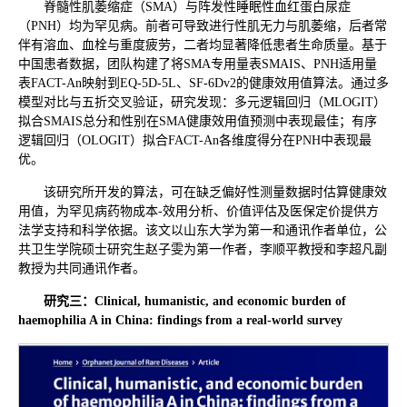
脊髓性肌萎缩症（SMA）与阵发性睡眠性血红蛋白尿症
（PNH）均为罕见病。前者可导致进行性肌无力与肌萎缩，后者常
伴有溶血、血栓与重度疲劳，二者均显著降低患者生命质量。基于
中国患者数据，团队构建了将SMA专用量表SMAIS、PNH适用量
表FACT-An映射到EQ-5D-5L、SF-6Dv2的健康效用值算法。通过多
模型对比与五折交叉验证，研究发现：多元逻辑回归（MLOGIT）
拟合SMAIS总分和性别在SMA健康效用值预测中表现最佳；有序
逻辑回归（OLOGIT）拟合FACT-An各维度得分在PNH中表现最
优。
该研究所开发的算法，可在缺乏偏好性测量数据时估算健康效
用值，为罕见病药物成本-效用分析、价值评估及医保定价提供方
法学支持和科学依据。该文以山东大学为第一和通讯作者单位，公
共卫生学院硕士研究生赵子雯为第一作者，李顺平教授和李超凡副
教授为共同通讯作者。
研究
三
：
Clinical, humanistic, and economic burden of
haemophilia A in China: findings from a real-world survey