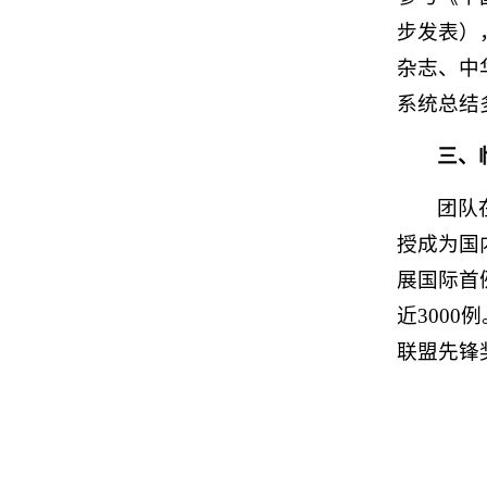
步发表）
杂志、中
系统总结
三、
团队
授成为国
展国际首
近300
联盟先锋