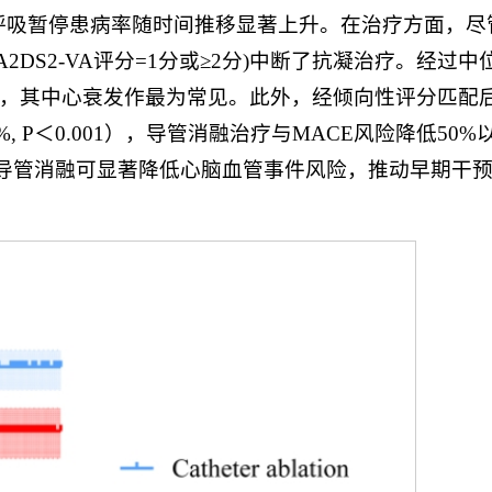
性睡眠呼吸暂停患病率随时间推移显著上升。在治疗方面，尽
S2-VA评分=1分或≥2分)中断了抗凝治疗。经过中位4
00人年)，其中心衰发作最为常见。此外，经倾向性评分匹配
%, P＜0.001），导管消融治疗与MACE风险降低50%
)。提示≤50岁人群导管消融可显著降低心脑血管事件风险，推动早期干