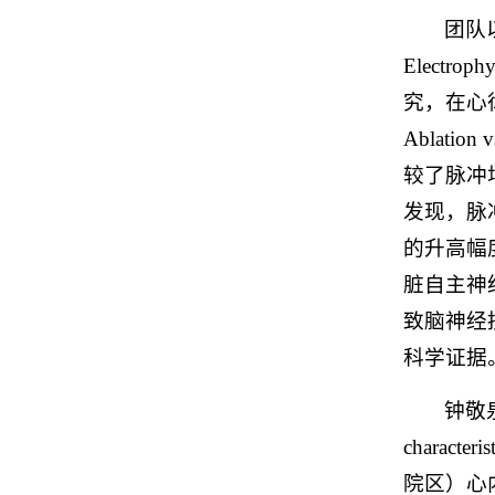
团队以
Elect
究，在心
Ablation
较了脉冲
发现，脉冲
的升高幅度也
脏自主神
致脑神经
科学证据
钟敬
charact
院区）心