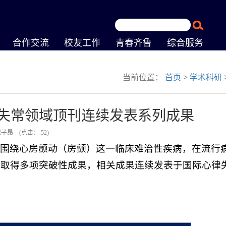
合作交流
校友工作
青春齐鲁
综合服务
当前位置：
首页
>
学术科研
失常领域顶刊连续发表系列成果
崔子昂
(点击：
52
)
，围绕心房颤动（房颤）这一临床难治性疾病，在流行
，取得多项突破性成果，相关成果连续发表于国际心律