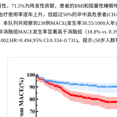
%为男性，71.5%为阵发性房颤，患者的BMI和阻塞
疗使用率逐年上升，但超过50%的卒中高危患者(CHA2D
本队列共观察到238例MACE(发生率38.55/10
消融组MACE发生率显著高于消融组（18.8% vs. 8.3
0.002;HR=0.494,95% CI:0.334–0.731