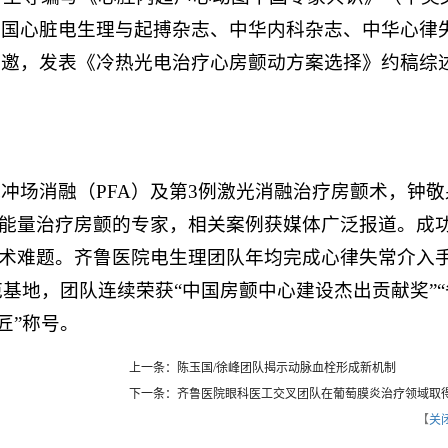
中国心脏电生理与起搏杂志、中华内科杂志、中华心律
特邀，发表《冷热光电治疗心房颤动方案选择》约稿综
冲场消融（PFA）及第3例激光消融治疗房颤术，钟敬
种能量治疗房颤的专家，相关案例获媒体广泛报道。成
技术难题。齐鲁医院电生理团队年均完成心律失常介入
范基地，团队连续荣获“中国房颤中心建设杰出贡献奖”“
匠”称号。
上一条：陈玉国/徐峰团队揭示动脉血栓形成新机制
下一条：齐鲁医院眼科医工交叉团队在葡萄膜炎治疗领域取
【
关