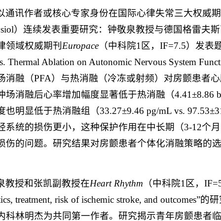
通讯作者或核心专家身份在国际心律失常三大权威期刊（Europace
rophysiol）连续发表重要研究：钟敬泉教授与德国
律领域权威期刊
Europace
（中科院1区，IF=7.5）发表题为“Peri-p
 vs. Thermal Ablation on Autonomic Nervous Syst
场消融（PFA）与热消融（冷冻或射频）对房颤患者心
场消融后心率增加幅度显著低于热消融（4.41±8.86 bpm v
明显低于热消融组（33.27±9.46 pg/mL vs. 97.
经系统的损伤更小，这种保护作用在中长期（3-12个
损伤的问题。研究结果对房颤患者个体化消融策略的选
。
泉教授和张凯副教授在
Heart Rhythm
（中科院1区，IF=5.7）发表题
eristics, treatment, risk of ischemic stro
内科林明杰为共同第一作者。研究揭示青年房颤患者临