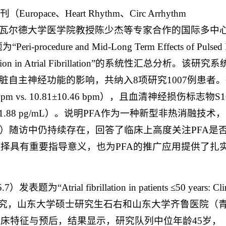
、Heart Rhythm、Circ Arrhythm
格雷夫斯瓦尔德大学医学院教授陈少杰等专家合作的国际多中
rocedure and Mid-Long Term Effects of Pulsed F
em Function in Atrial Fibrillation”的系统性汇总分析。该研究
脏自主神经功能的影响，共纳入8项研究1007例患者
s. 10.81±10.46 bpm），且血清神经损伤标志物S1
53±31.88 pg/mL）。说明PFA作为一种新型非热消融技术
月）随访中仍持续存在，回答了临床上高度关注PFA是
择具有重要指导意义，也为PFA的推广应用提供了扎
为“Atrial fibrillation in patients ≤50 years: Clin
ke, and outcomes”的研究，山东大学硕士研究生石右和山东大学齐鲁医院
床特征与预后，结果显示，研究队列中位年龄45岁，