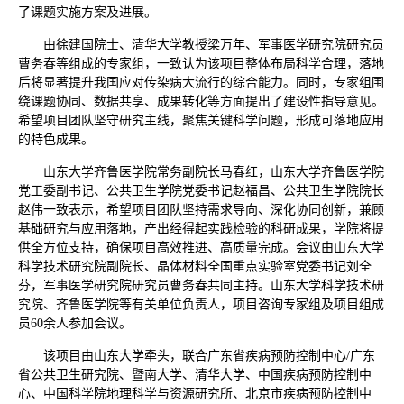
了课题实施方案及进展。
由徐建国院士、清华大学教授梁万年、军事医学研究院研究员
曹务春等组成的专家组，一致认为该项目整体布局科学合理，落地
后将显著提升我国应对传染病大流行的综合能力。同时，专家组围
绕课题协同、数据共享、成果转化等方面提出了建设性指导意见。
希望项目团队坚守研究主线，聚焦关键科学问题，形成可落地应用
的特色成果。
山东大学齐鲁医学院常务副院长马春红，山东大学齐鲁医学院
党工委副书记、公共卫生学院党委书记赵福昌、公共卫生学院院长
赵伟一致表示，希望项目团队坚持需求导向、深化协同创新，兼顾
基础研究与应用落地，产出经得起实践检验的科研成果，学院将提
供全方位支持，确保项目高效推进、高质量完成。会议由山东大学
科学技术研究院副院长、晶体材料全国重点实验室党委书记刘全
芬，军事医学研究院研究员曹务春共同主持。山东大学科学技术研
究院、齐鲁医学院等有关单位负责人，项目咨询专家组及项目组成
员60余人参加会议。
该项目由山东大学牵头，联合广东省疾病预防控制中心/广东
省公共卫生研究院、暨南大学、清华大学、中国疾病预防控制中
心、中国科学院地理科学与资源研究所、北京市疾病预防控制中