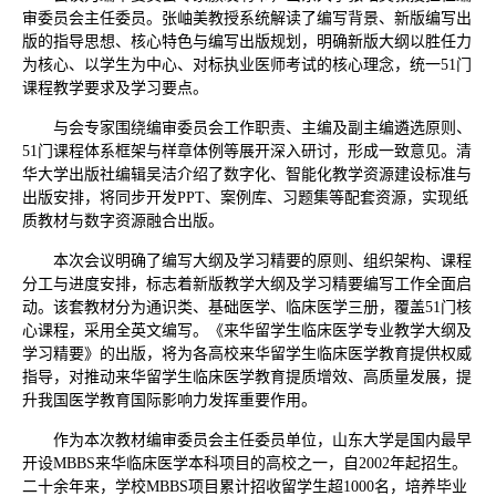
审委员会主任委员。张岫美教授系统解读了编写背景、新版编写出
版的指导思想、核心特色与编写出版规划，明确新版大纲以胜任力
为核心、以学生为中心、对标执业医师考试的核心理念，统一51门
课程教学要求及学习要点。
与会专家围绕编审委员会工作职责、主编及副主编遴选原则、
51门课程体系框架与样章体例等展开深入研讨，形成一致意见。清
华大学出版社编辑吴洁介绍了数字化、智能化教学资源建设标准与
出版安排，将同步开发PPT、案例库、习题集等配套资源，实现纸
质教材与数字资源融合出版。
本次会议明确了编写大纲及学习精要的原则、组织架构、课程
分工与进度安排，标志着新版教学大纲及学习精要编写工作全面启
动。该套教材分为通识类、基础医学、临床医学三册，覆盖51门核
心课程，采用全英文编写。《来华留学生临床医学专业教学大纲及
学习精要》的出版，将为各高校来华留学生临床医学教育提供权威
指导，对推动来华留学生临床医学教育提质增效、高质量发展，提
升我国医学教育国际影响力发挥重要作用。
作为本次教材编审委员会主任委员单位，山东大学是国内最早
开设MBBS来华临床医学本科项目的高校之一，自2002年起招生。
二十余年来，学校MBBS项目累计招收留学生超1000名，培养毕业