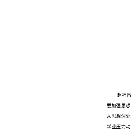
赵福
要加强思想
从思想深处
学业压力动