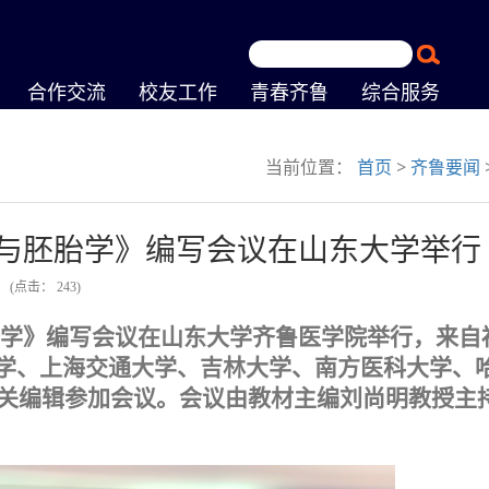
合作交流
校友工作
青春齐鲁
综合服务
当前位置：
首页
>
齐鲁要闻
与胚胎学》编写会议在山东大学举行
媛
(点击：
243
)
胎学》编写
会议
在山东大学齐鲁医学院举行
，
来自
学、上海交通大学、吉林大学、南方医科大学、
相关编辑参加会议。会议由
教材主编刘尚明教授主