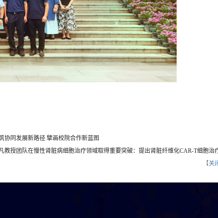
筑协同发展新路径 擘画校院合作新蓝图
凡教授团队在慢性肾脏病细胞治疗领域取得重要突破：提出肾脏纤维化CAR-T细胞治
【
关