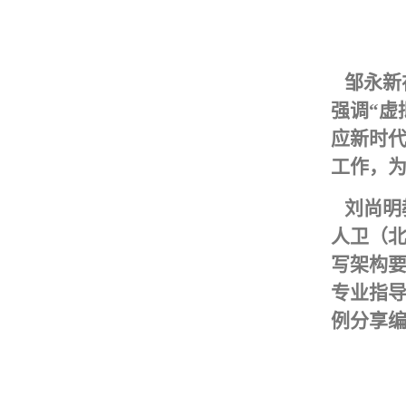
邹永新
强调
“
虚
应新时
工作，
刘尚明
人卫（
写架构
专业指
例分享